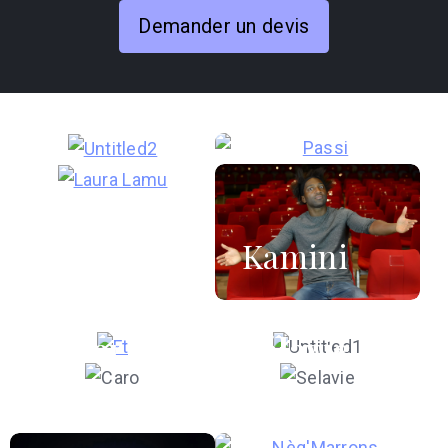
Demander un devis
Stomy
Bugsy
Passi
Laura
Lamu
Kamini
Frank
Sébastien
Caroline
Truong
Lhopital
Taverne
Sélavie